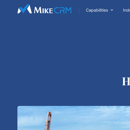

Capabilities
Ind
H