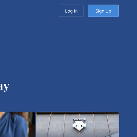
Log In
Sign Up
ay