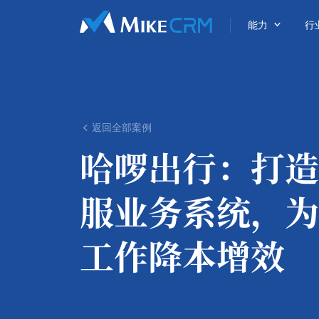

能力
行
返回全部案例

哈啰出行：
打造
服业务系统，为
工作降本增效