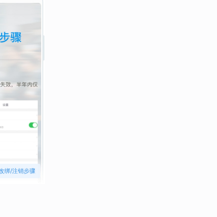
改绑/注销步骤