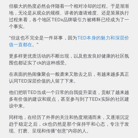
但极大的热度必然会伴随着一个相对冷却的过程。于是渐渐
地，无论是从观众的规模、讲者的邀请难度、还是策展执行
过程来看，各个地区TEDx品牌吸引力被稀释已经成为了一
个事实。
“但这也不完全是一件坏事，因为
TED本身的魅力和深层价
值一直都在
。”
更多样更优质活动的不断出现，以及愈发良好健康的社区氛
围也都证实了ck的这种感受。
在表面的热闹像聚会一般袭来又散去之后，有越来越多真正
认同TED深层价值的人留了下来。
他们把听TED当成一个日常的自我提升渠道，贡献了越来越
多有价值的建议和观点，甚至参与到了TEDx实际的社区建
设中来。
同样地，在经历了外界的关注和热度潮涌而来，又逐渐沉淀
趋于稳定之后，ck也仍然是那个保持平和心态，专注于发
现、打磨、呈现和传播“创意”内容的人。