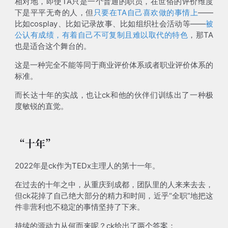
相对地，即使TA只是一个普通的职员，在世俗的评价维度
下是平平无奇的人，但
只要在TA自己喜欢做的事情上
——
比如cosplay、比如记录故事、比如组织社会活动等——
被
公认有成绩，有着自己不可复制且难以取代的特色
，那TA
也是适合这个舞台的。
这是一种完全不能等同于商业评价体系或者职业评价体系的
标准。
而长达十年的实战，也让ck和他的伙伴们训练出了一种极
度敏锐的直觉。
“十年”
2022年是ck作为TEDx主理人的第十一年。
在过去的十年之中，从重庆到成都，团队里的人来来去去，
但ck花掉了自己绝大部分的精力和时间，近乎“全职”地把这
件非营利也不稳定的事情坚持了下来。
持续的源动力从何而来呢？ck给出了两个答案：